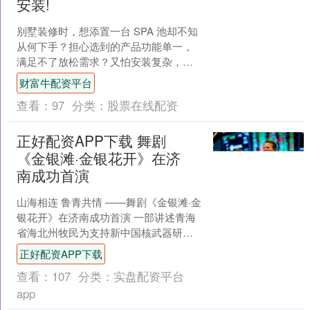
安装!
别墅装修时，想添置一台 SPA 池却不知
从何下手？担心选到的产品功能单一，
满足不了放松需求？又怕安装复杂，耗
费过多时间与精力？别再纠结，选戴思
财富牛配资平台
乐别墅 SPA 池....
查看：
97
分类：
股票在线配资
正好配资APP下载 舞剧
《金银滩·金银花开》在济
南成功首演
山海相连 鲁青共情 ——舞剧《金银滩·金
银花开》在济南成功首演 一部讲述青海
省海北州牧民为支持新中国核武器研制
事业而举家搬迁的史诗舞剧，走出金银
正好配资APP下载
滩草原、走进齐鲁....
查看：
107
分类：
实盘配资平台
app