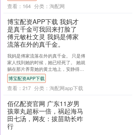
演在此温情启....
查看：
164
分类：
淘配网
博宝配资APP下载 我妈才
是真千金可我回来打脸了
傅元敏杜文灵 我妈是傅家
流落在外的真千金。
我妈是傅家流落在外的真千金。 只是傅
家人找到她的时候，她已经死了。 她就
躺在那片养育她的黄土地上，安静得像
睡着了。 我看着那个我应该叫外公的男
博宝配资APP下载
人走下锃亮的黑车。....
查看：
217
分类：
淘配网app下载
佰亿配资官网 广东11岁男
孩睾丸超标一倍，祸起海马
田七汤，网友：拔苗助长咋
行