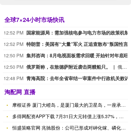
全球7×24小时市场快讯
12:52 PM
国家能源局：需加强核电参与电力
12:52 PM
特朗普：美国有“大量”军火 正追查散
12:50 PM
集邦咨询：8月电视面板需求回暖 
12:50 PM
俄罗斯称，在敖德萨附近袭击两艘船只。
俄罗斯称，在敖德萨附近袭击两艘船只。
12:48 PM
青海高院：去年全省审
淘配网 直播
摩根证券 厦门大嶝岛，是厦门最大的卫星岛，一座承载着两岸共同
多得网配资APP下载 7月31日大元转债上涨5.37%，转股
恒盛策略官网 兆驰股份：公司已形成对砷化镓、磷化铟、氮化镓等