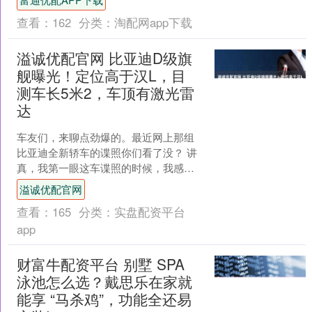
HQ36。....
查看：
162
分类：
淘配网app下载
溢诚优配官网 比亚迪D级旗
舰曝光！定位高于汉L，目
测车长5米2，车顶有激光雷
达
车友们，来聊点劲爆的。最近网上那组
比亚迪全新轿车的谍照你们看了没？ 讲
真，我第一眼这车谍照的时候，我感觉
比亚迪又开始玩套娃策略了，啥时候能
溢诚优配官网
到头啊。 但后来我想了....
查看：
165
分类：
实盘配资平台
app
财富牛配资平台 别墅 SPA
泳池怎么选？戴思乐在家就
能享 “马杀鸡”，功能全还易