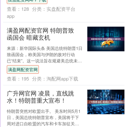
2025年的业绩悉数....
查看：
128
分类：
实盘配资平台
app
满盈网配资官网 特朗普致
函国会 暗藏玄机
来源：新华国际头条 美国总统特朗普1日
致函国会，称美国与伊朗的敌对行动
已“结束”。这一说法旨在规避美总统未经
国会授权动用部队的“60天期限”，且特朗
满盈网配资官网
普同时表示，....
查看：
195
分类：
淘配网app下载
广升网官网 凌晨，直线跳
水！特朗普重大宣布！
特朗普突然对欧盟出手。 美东时间5月1
日，美国总统特朗普宣布，美国将于下
周对进口自欧盟的汽车和卡车加征关