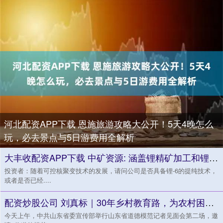
河北配资APP下载 恩施旅游攻略大公开！5天4晚怎么
玩，必去景点与5日游费用全解析
大丰收配资APP下载 中矿资源: 涵盖锂精矿加工和锂化合物生产销售一体化
投资者：随着可控核聚变技术的发展，请问公司是否具备锂-6的提纯技术，
或者是否已经....
配资炒股公司 刘真标｜30年乡村教育路，为农村困境儿童撑起一片“温暖晴空”_孩子_成长_生活
今天上午，中共山东省委宣传部举行山东省道德模范记者见面会第二场，邀