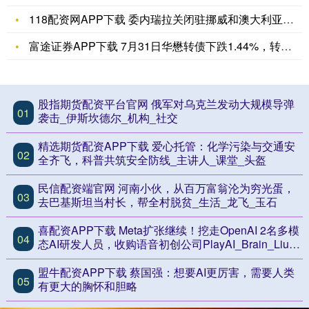
118配资网APP下载 委内瑞拉关闭驻挪威和澳大利亚大使馆
富途证券APP下载 7月31日华懋转债下跌1.44%，转股溢
股指期货配资平台官网 俄军对乌克兰发动大规模导弹
01
袭击_伊斯坎德尔_机构_社交
精选期货配资APP下载 爱心托管：化学污染与交通安
02
全齐飞，科普共筑安全防线_主讲人_课堂_头盔
民信配资端官网 河南小伙，从百万富翁沦为穷光蛋，
03
去巴基斯坦当村长，帮全村脱贫_生活_龙飞_玉石
喜配资APP下载 Meta扩张继续！挖走OpenAI 2名多模
04
态AI研发人员，收购语音初创公司PlayAI_Brain_Liu_
团队
盟牛配资APP下载 蔡国强：想要AI更厉害，需要人类
05
有更大的胸怀和胆略