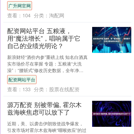
税，税率提高至25%。受此影响，欧洲汽
广升网官网
车巨头股价直线跳水....
查看：
104
分类：
淘配网
配资网站平台 五粮液，
用“魔法增长”，唱响属于它
自己的业绩光明论？
新浪财经“酒价内参”重磅上线 知名白酒真
实市场价尽在掌握 专题：五粮液“大洗
澡”：“腰斩式”修改历史数据，全年净利
暴跌72% 来源：基本面力场 这个假期，
配资网站平台
五粮液....
查看：
133
分类：
股票在线配资
源万配资 别被带偏, 霍尔木
兹海峡焦虑可以放下了
近期，美、以袭击伊朗致使战争爆发，
引发市场对霍尔木兹海峡“咽喉效应”的过