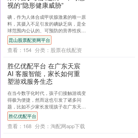
视的“隐形健康威胁”
碘，作为人体合成甲状腺激素的唯一原
料，其摄入不足引发的碘缺乏病，是全
球范围内公认的、可预防的营养性疾
病，对不同年龄段人群的健康均存在显
昆山股票配资网平台
著危害。 从疾病影响来看，....
查看：
154
分类：
股票在线配资
胜亿优配平台 在广东天宸
AI 客服智能，家长如何重
塑游戏服务生态
在当今数字化时代，孩子们接触游戏变
得极为便捷，然而这也引发了诸多问
题，比如不少家长发现孩子在广东天宸
旗下游戏中未经同意就进行了充值。当
胜亿优配平台
遇到此类情况时，家长们不必....
查看：
168
分类：
淘配网app下载