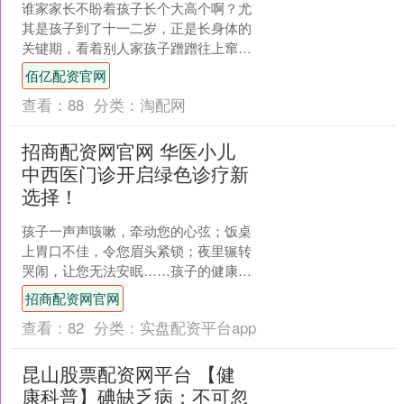
谁家家长不盼着孩子长个大高个啊？尤
其是孩子到了十一二岁，正是长身体的
关键期，看着别人家孩子蹭蹭往上窜，
哪怕自家娃身高在正常范围里，家长心
佰亿配资官网
里也总打鼓，就怕落下一截....
查看：
88
分类：
淘配网
招商配资网官网 华医小儿
中西医门诊开启绿色诊疗新
选择！
孩子一声声咳嗽，牵动您的心弦；饭桌
上胃口不佳，令您眉头紧锁；夜里辗转
哭闹，让您无法安眠……孩子的健康，
是我们共同的牵挂。 如今，这份牵挂有
招商配资网官网
了更安心的托付。华医小....
查看：
82
分类：
实盘配资平台app
昆山股票配资网平台 【健
康科普】碘缺乏病：不可忽