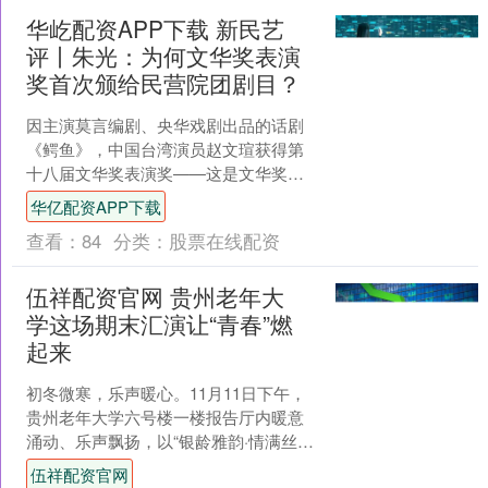
华屹配资APP下载 新民艺
评丨朱光：为何文华奖表演
奖首次颁给民营院团剧目？
因主演莫言编剧、央华戏剧出品的话剧
《鳄鱼》，中国台湾演员赵文瑄获得第
十八届文华奖表演奖——这是文华奖多
年来首次把奖项颁给民营院团剧目，而
华亿配资APP下载
赵文瑄也是首位获得文华奖....
查看：
84
分类：
股票在线配资
伍祥配资官网 贵州老年大
学这场期末汇演让“青春”燃
起来
初冬微寒，乐声暖心。11月11日下午，
贵州老年大学六号楼一楼报告厅内暖意
涌动、乐声飘扬，以“银龄雅韵·情满丝
弦”为主题的2025年器乐系毕业季文艺汇
伍祥配资官网