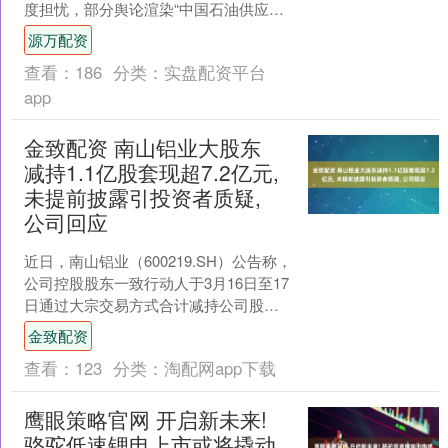
度担忧，部分舆论渲染“中国石油供应将
面临严重短缺”的恐慌情绪。基于官方公
源万配资
开数据和客观形势....
查看：
186
分类：
实盘配资平台
app
金致配资 南山铝业大股东
减持1.1亿股套现超7.2亿元,
未提前披露引投资者质疑,
公司回应
近日，南山铝业（600219.SH）公告称，
公司控股股东一致行动人于3月16日至17
日通过大宗交易方式合计减持公司股份
1.1亿股，套现超7.2亿元。 但此次减
金致配资
持....
查看：
123
分类：
淘配网app下载
鹰眼策略官网 开启新未来!
骆驼低速锂电上市或将撬动