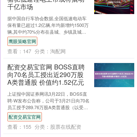
千亿市场
据中国自行车协会数据,全国低速电动车
保有量已超过1.2亿辆,年均新增约1500万
辆,其中约70%分布在县城、乡镇及城乡
接合部。这一庞大市场长期受限于续航
鹰眼策略官网
不足、充....
查看：
147
分类：
淘配网
配资交易宝官网 BOSS直聘
向70名员工授出近290万股
A类普通股 价值约1.52亿元
上证报中国证券网讯3月22日，BOSS直
聘-W发布公告称，公司于3月21日向70名
员工授予289.76万股A类普通股（以受限
制股份单位形式），发行价为每股52.....
配资交易宝官网
查看：
155
分类：
股票在线配资