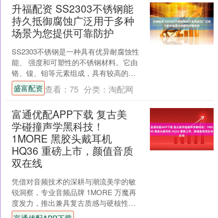
升福配资 SS2303不锈钢能
持久抵御腐蚀广泛用于多种
场景为您提供可靠防护
SS2303不锈钢是一种具有优异耐腐蚀性
能、 强度和可塑性的不锈钢材料。它由
铬、镍、钼等元素组成，具有较高的耐
氯离子应力腐蚀开裂性能、高温抗氧化
盛富配资
查看：
75
分类：
淘配网
性能和优异的低温....
富通优配APP下载 复古美
学碰撞声学黑科技！
1MORE 黑胶头戴耳机
HQ36 重磅上市，颜值音质
双在线
凭借对音频技术的深耕与潮流美学的敏
锐洞察，专业音频品牌 1MORE 万魔再
度发力，推出兼具复古质感与硬核性能
的新品 ——1MORE 黑胶复古头戴耳机
富通优配APP下载